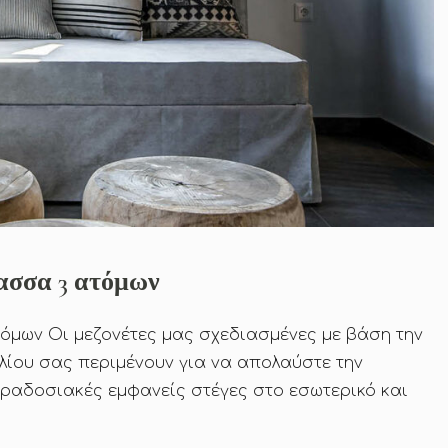
Αρχική
Ποιοί Είμαστε
Τα Διαμερίσματα
Η Πισίνα και το Pool Bar
Το Εστιατόριο 1701
Το Cocktail Bar Casa Komi
To Κελλάρι
Το Γυμναστήριο
λασσα 3 ατόμων
Επικοινωνία
τόμων Οι μεζονέτες μας σχεδιασμένες με βάση την
ηλίου σας περιμένουν για να απολαύστε την
© Copyright 2022 Tilia Resort Pelion
αραδοσιακές εμφανείς στέγες στο εσωτερικό και