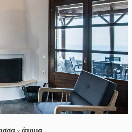
Rooms
Add
Superior Room
123 Fi
New Y
Deluxe Room
Tel.: 
Signature Room
info@
Luxury Suite Room
Check Availability
λασσα 2 άτομα